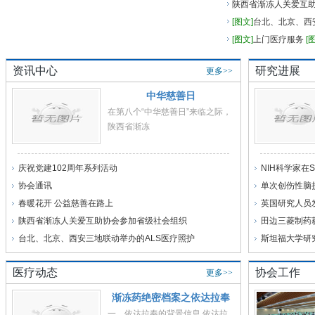
陕西省渐冻人关爱互
[图文]
台北、北京、西
圆满举
[图文]
上门医疗服务
[
关爱互助协
中西医结合 让罕见病
资讯中心
研究进展
更多>>
陕西省渐冻人关爱互
会组
关爱罕见病--渐冻人“
中华慈善日
在第八个“中华慈善日”来临之际，
陕西省渐冻
庆祝党建102周年系列活动
NIH科学家在
协会通讯
单次创伤性脑
春暖花开 公益慈善在路上
英国研究人员
陕西省渐冻人关爱互助协会参加省级社会组织
田边三菱制药获
台北、北京、西安三地联动举办的ALS医疗照护
斯坦福大学研
医疗动态
协会工作
更多>>
渐冻药绝密档案之依达拉奉
一、依达拉奉的背景信息 依达拉