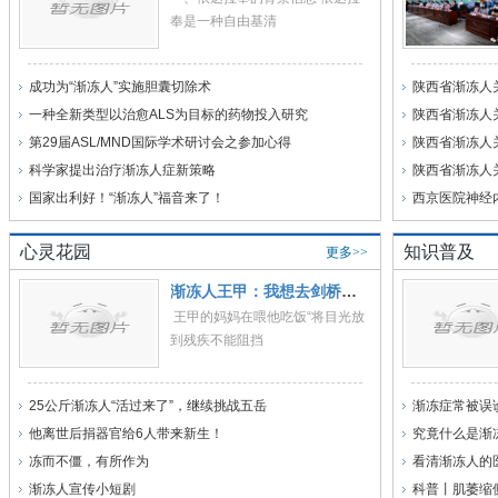
奉是一种自由基清
成功为“渐冻人”实施胆囊切除术
陕西省渐冻人
一种全新类型以治愈ALS为目标的药物投入研究
陕西省渐冻人
第29届ASL/MND国际学术研讨会之参加心得
陕西省渐冻人
科学家提出治疗渐冻人症新策略
陕西省渐冻人
国家出利好！“渐冻人”福音来了！
西京医院神经
心灵花园
知识普及
更多>>
渐冻人王甲：我想去剑桥看霍金实验室
王甲的妈妈在喂他吃饭“将目光放
到残疾不能阻挡
25公斤渐冻人“活过来了”，继续挑战五岳
渐冻症常被误
他离世后捐器官给6人带来新生！
究竟什么是渐
冻而不僵，有所作为
看清渐冻人的
渐冻人宣传小短剧
科普丨肌萎缩