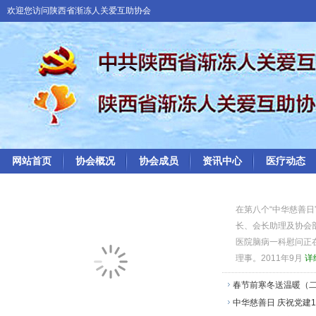
欢迎您访问陕西省渐冻人关爱互助协会
网站首页
协会概况
协会成员
资讯中心
医疗动态
在第八个“中华慈善
长、会长助理及协会
医院脑病一科慰问正
理事。2011年9月
详
春节前寒冬送温暖（
中华慈善日
庆祝党建1