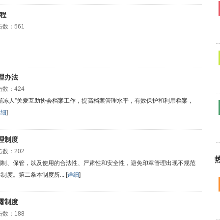
程
数：561
理办法
数：424
渐冻人”关爱互助协会档案工作，提高档案管理水平，有效保护和利用档案，
详细
]
理制度
数：202
刻制、保管，以及使用的合法性、严肃性和安全性，避免印章管理出现不规范
。第二条本制度所... [
详细
]
露制度
数：188