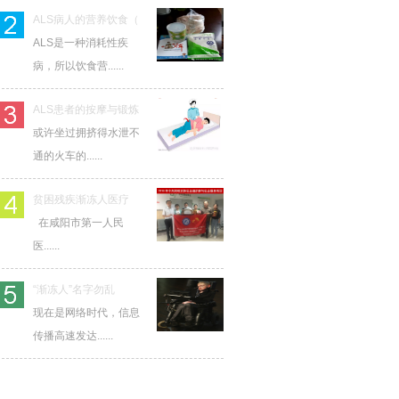
ALS病人的营养饮食（
ALS是一种消耗性疾
病，所以饮食营......
ALS患者的按摩与锻炼
或许坐过拥挤得水泄不
通的火车的......
贫困残疾渐冻人医疗
在咸阳市第一人民
医......
“渐冻人”名字勿乱
现在是网络时代，信息
传播高速发达......