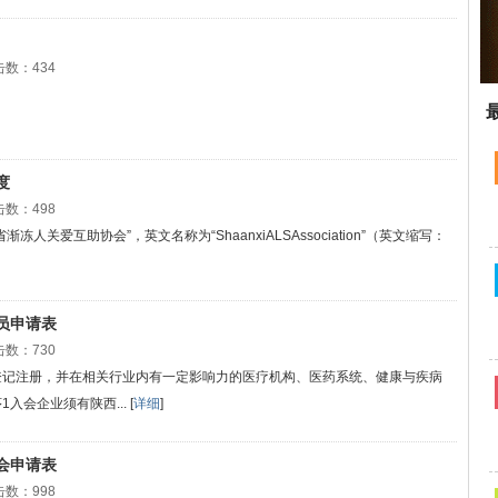
数：434
度
数：498
人关爱互助协会”，英文名称为“ShaanxiALSAssociation”（英文缩写：
员申请表
数：730
登记注册，并在相关行业内有一定影响力的医疗机构、医药系统、健康与疾病
会企业须有陕西... [
详细
]
会申请表
数：998