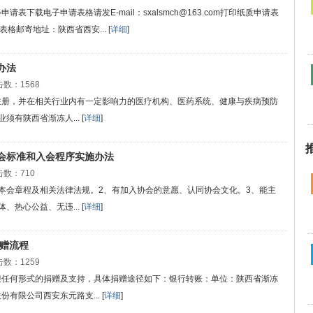
下载电子申请表格请发E-mail：sxalsmch@163.com打印纸质申请表
表格邮寄地址：陕西省西安... [
详细
]
办法
：1568
注册，并在相关行业内有一定影响力的医疗机构、医药系统、健康与疾病预防
有陕西省渐冻人... [
详细
]
会标准和入会程序实施办法
数：710
本会章程及相关法律法规。2、有加入协会的意愿、认同协会文化。3、能主
热心公益、无违... [
详细
]
捐赠流程
：1259
迎任何形式的捐赠及支持，具体捐赠途径如下：银行转账：单位：陕西省渐冻
限公司西安东元路支... [
详细
]