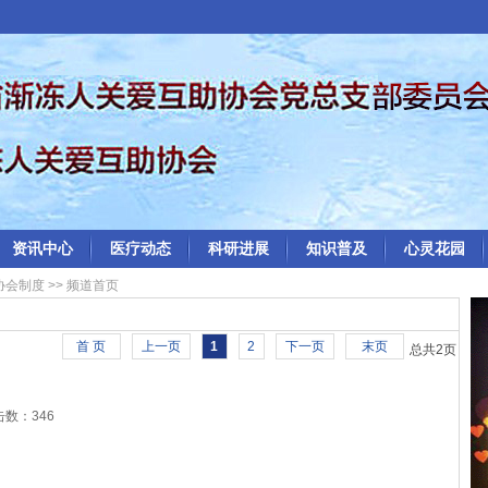
资讯中心
医疗动态
科研进展
知识普及
心灵花园
协会制度
>> 频道首页
首 页
上一页
1
2
下一页
末页
总共
2
页
数：346