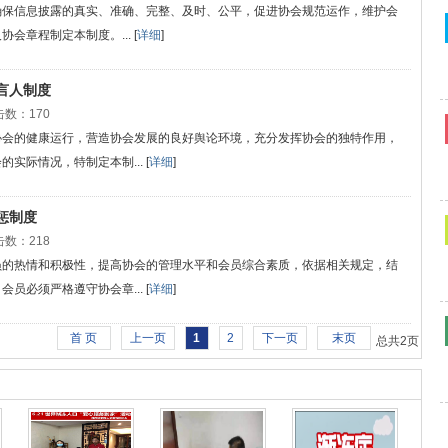
确保信息披露的真实、准确、完整、及时、公平，促进协会规范运作，维护会
章程制定本制度。... [
详细
]
言人制度
数：170
协会的健康运行，营造协会发展的良好舆论环境，充分发挥协会的独特作用，
际情况，特制定本制... [
详细
]
惩制度
数：218
员的热情和积极性，提高协会的管理水平和会员综合素质，依据相关规定，结
必须严格遵守协会章... [
详细
]
首 页
上一页
1
2
下一页
末页
总共
2
页