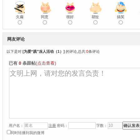
欠扁
同意
很好
胡扯
搞笑
网友评论
以下是对
[
为爱“践”冻人活动（1）
]
的评论,总共:
0
条评论
已有
0
条跟帖
(点击查看)
用户名：
注册
密码：
字数：
同时转播到我的微博